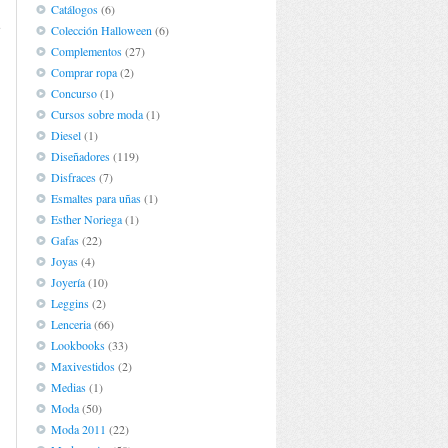
.
Catálogos
(6)
e
Colección Halloween
(6)
,
Complementos
(27)
Comprar ropa
(2)
Concurso
(1)
Cursos sobre moda
(1)
Diesel
(1)
Diseñadores
(119)
Disfraces
(7)
Esmaltes para uñas
(1)
Esther Noriega
(1)
Gafas
(22)
Joyas
(4)
Joyería
(10)
Leggins
(2)
Lenceria
(66)
Lookbooks
(33)
Maxivestidos
(2)
Medias
(1)
Moda
(50)
Moda 2011
(22)