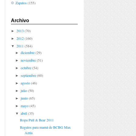
Zapatos
(155)
Archivo
2013
(70)
►
2012
(160)
►
2011
(584)
▼
diciembre
(29)
►
noviembre
(51)
►
octubre
(54)
►
septiembre
(60)
►
agosto
(46)
►
julio
(50)
►
junio
(65)
►
mayo
(45)
►
abril
(35)
▼
Ropa Pull & Bear 2011
Regalos para mamá de BCBG Max
Azria