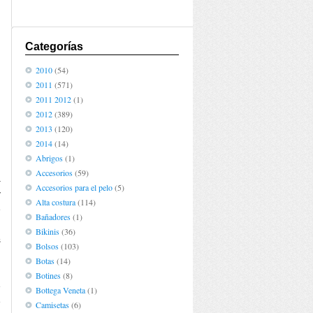
Categorías
2010
(54)
2011
(571)
2011 2012
(1)
2012
(389)
2013
(120)
2014
(14)
Abrigos
(1)
Accesorios
(59)
a
Accesorios para el pelo
(5)
y
Alta costura
(114)
e
Bañadores
(1)
n
Bikinis
(36)
s
Bolsos
(103)
.
Botas
(14)
Botines
(8)
e
Bottega Veneta
(1)
e
Camisetas
(6)