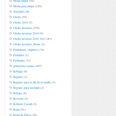
Moda mujer
(50)
Moda para mujer
(120)
Navidad
(38)
Otoño
(59)
Otoño 2010
(5)
Otoño Invierno
(239)
Otoño invierno 2010
(9)
Otoño invierno 2010 2011
(83)
Otoño invierno. Botas
(2)
Pantalones vaqueros
(16)
Peinados
(1)
Perfumes
(31)
primavera verano
(497)
Rebajas
(6)
Regalos
(3)
Regalos para el día de la madre
(3)
Regalos para navidad
(2)
Relojes
(8)
Revistas
(2)
Roberto Cavalli
(2)
Ropa
(91)
Ropa de Playa
(10)