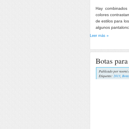
Hay combinados d
colores contrasta
de estilos para lo
algunos pantalonci
Leer más »
Botas para
Publicado por
noemi 
Etiquetas:
2013
,
Bota