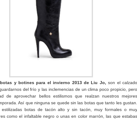
s
botas y botines para el invierno 2013 de Liu Jo,
son el calzad
guardarnos del frío y las inclemencias de un clima poco propicio, per
ad de aprovechar bellos estilismos que realzan nuestros mejore
mporada. Así que ninguna se quede sin las botas que tanto les gustan
estilizadas botas de tacón alto y sin tacón, muy formales o mu
res como el infaltable negro o unas en color marrón, las que estaba