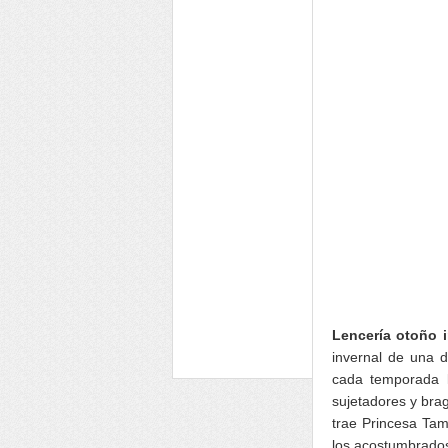
Lencería otoño 
invernal de una 
cada temporada l
sujetadores y brag
trae Princesa Tam
los acostumbrados 