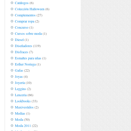
Catálogos
(6)
Colección Halloween
(6)
Complementos
(27)
Comprar ropa
(2)
Concurso
(1)
Cursos sobre moda
(1)
Diesel
(1)
Diseñadores
(119)
Disfraces
(7)
Esmaltes para uñas
(1)
Esther Noriega
(1)
Gafas
(22)
Joyas
(4)
Joyería
(10)
Leggins
(2)
Lenceria
(66)
Lookbooks
(33)
Maxivestidos
(2)
Medias
(1)
Moda
(50)
Moda 2011
(22)