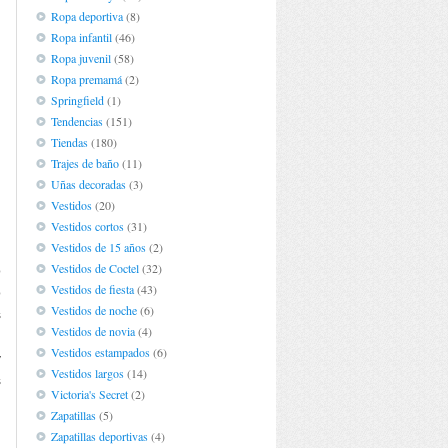
Ropa deportiva
(8)
Ropa infantil
(46)
Ropa juvenil
(58)
Ropa premamá
(2)
Springfield
(1)
Tendencias
(151)
Tiendas
(180)
Trajes de baño
(11)
Uñas decoradas
(3)
Vestidos
(20)
Vestidos cortos
(31)
Vestidos de 15 años
(2)
Vestidos de Coctel
(32)
o
Vestidos de fiesta
(43)
o
Vestidos de noche
(6)
s
Vestidos de novia
(4)
.
Vestidos estampados
(6)
y
Vestidos largos
(14)
s
Victoria's Secret
(2)
Zapatillas
(5)
Zapatillas deportivas
(4)