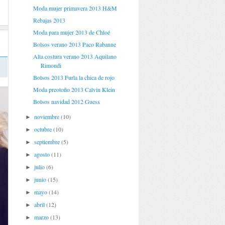
Moda mujer primavera 2013 H&M
Rebajas 2013
Moda para mujer 2013 de Chloé
Bolsos verano 2013 Paco Rabanne
Alta costura verano 2013 Aquilano
Rimondi
Bolsos 2013 Furla la chica de rojo
Moda preotoño 2013 Calvin Klein
Bolsos navidad 2012 Guess
noviembre
(10)
►
octubre
(10)
►
septiembre
(5)
►
agosto
(11)
►
julio
(6)
►
junio
(15)
►
mayo
(14)
►
abril
(12)
►
marzo
(13)
►