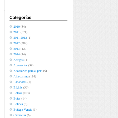
Categorías
2010
(54)
2011
(571)
2011 2012
(1)
2012
(389)
2013
(120)
2014
(14)
Abrigos
(1)
Accesorios
(59)
Accesorios para el pelo
(5)
Alta costura
(114)
Bañadores
(1)
Bikinis
(36)
a
Bolsos
(103)
n
Botas
(14)
a
Botines
(8)
e
Bottega Veneta
(1)
e
Camisetas
(6)