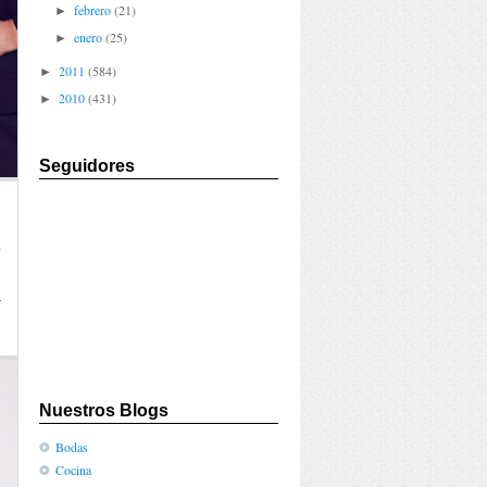
febrero
(21)
►
enero
(25)
►
2011
(584)
►
2010
(431)
►
Seguidores
,
o
.
a
Nuestros Blogs
Bodas
Cocina