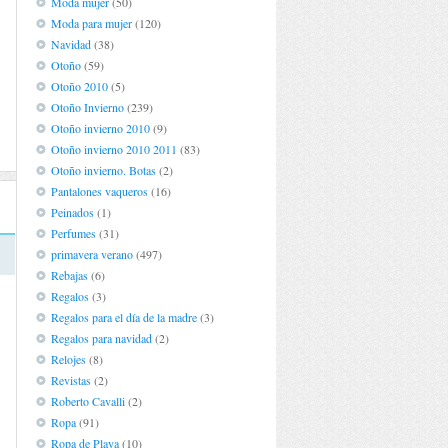
Moda mujer
(50)
Moda para mujer
(120)
n
Navidad
(38)
d
Otoño
(59)
,
Otoño 2010
(5)
Otoño Invierno
(239)
Otoño invierno 2010
(9)
Otoño invierno 2010 2011
(83)
Otoño invierno. Botas
(2)
Pantalones vaqueros
(16)
Peinados
(1)
Perfumes
(31)
primavera verano
(497)
Rebajas
(6)
Regalos
(3)
Regalos para el día de la madre
(3)
Regalos para navidad
(2)
Relojes
(8)
Revistas
(2)
Roberto Cavalli
(2)
Ropa
(91)
Ropa de Playa
(10)