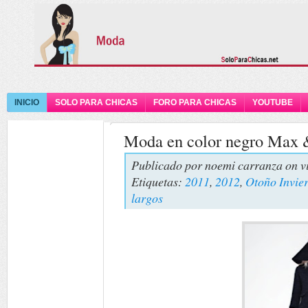
INICIO
SOLO PARA CHICAS
FORO PARA CHICAS
YOUTUBE
Moda en color negro Max
Publicado por
noemi carranza
on v
Etiquetas:
2011
,
2012
,
Otoño Invie
largos