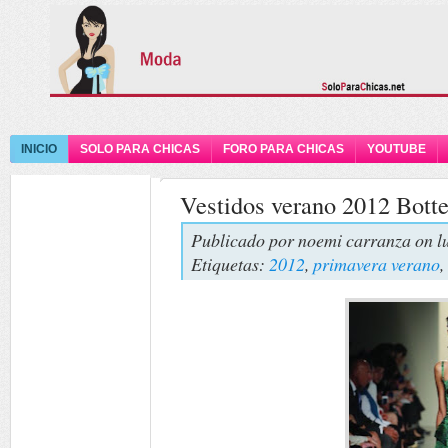
INICIO
SOLO PARA CHICAS
FORO PARA CHICAS
YOUTUBE
Vestidos verano 2012 Bott
Publicado por
noemi carranza
on l
Etiquetas:
2012
,
primavera verano
,