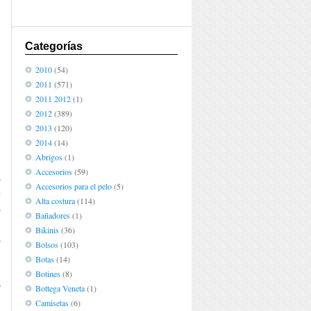
Categorías
2010
(54)
2011
(571)
2011 2012
(1)
2012
(389)
2013
(120)
2014
(14)
Abrigos
(1)
Accesorios
(59)
a
Accesorios para el pelo
(5)
o
Alta costura
(114)
a
Bañadores
(1)
e
Bikinis
(36)
a
Bolsos
(103)
Botas
(14)
Botines
(8)
s
Bottega Veneta
(1)
n
Camisetas
(6)