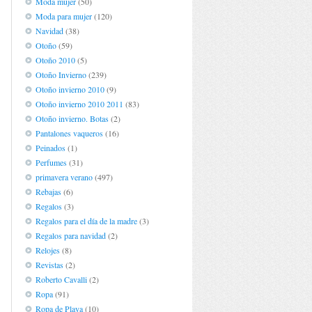
Moda mujer
(50)
Moda para mujer
(120)
Navidad
(38)
Otoño
(59)
Otoño 2010
(5)
Otoño Invierno
(239)
Otoño invierno 2010
(9)
Otoño invierno 2010 2011
(83)
Otoño invierno. Botas
(2)
Pantalones vaqueros
(16)
Peinados
(1)
Perfumes
(31)
primavera verano
(497)
Rebajas
(6)
Regalos
(3)
Regalos para el día de la madre
(3)
Regalos para navidad
(2)
Relojes
(8)
Revistas
(2)
Roberto Cavalli
(2)
Ropa
(91)
Ropa de Playa
(10)