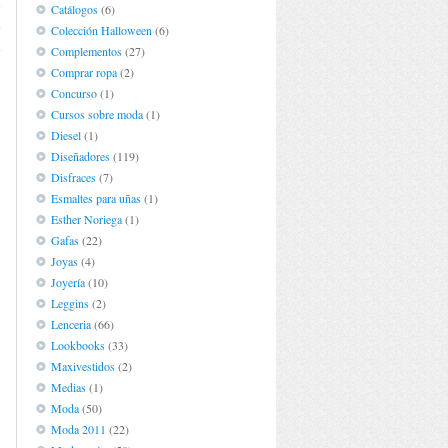
e
Catálogos
(6)
e
Colección Halloween
(6)
e
Complementos
(27)
Comprar ropa
(2)
Concurso
(1)
Cursos sobre moda
(1)
Diesel
(1)
Diseñadores
(119)
Disfraces
(7)
Esmaltes para uñas
(1)
Esther Noriega
(1)
Gafas
(22)
Joyas
(4)
Joyería
(10)
Leggins
(2)
Lenceria
(66)
Lookbooks
(33)
Maxivestidos
(2)
Medias
(1)
Moda
(50)
Moda 2011
(22)