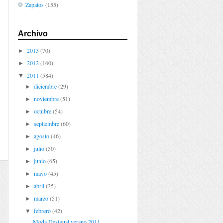
Zapatos
(155)
Archivo
2013
(70)
►
2012
(160)
►
2011
(584)
▼
diciembre
(29)
►
noviembre
(51)
►
octubre
(54)
►
septiembre
(60)
►
agosto
(46)
►
julio
(50)
►
junio
(65)
►
mayo
(45)
►
abril
(35)
►
marzo
(51)
►
febrero
(42)
▼
Moda Desigual verano 2011