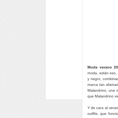
Moda verano 20
moda, están eso, 
y negro, combinac
marca tan afamada
Malandrino, una 
que Malandrino v
Y de cara al vera
outfits, que func