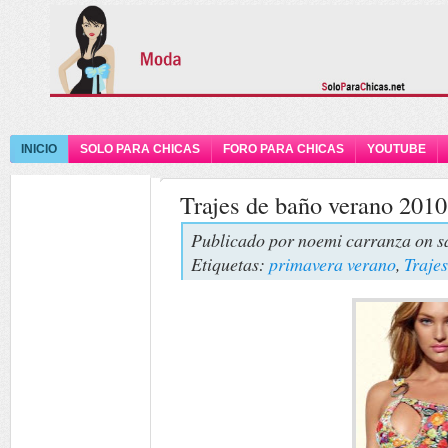
INICIO
SOLO PARA CHICAS
FORO PARA CHICAS
YOUTUBE
Trajes de baño verano 201
Publicado por
noemi carranza
on s
Etiquetas:
primavera verano
,
Traje