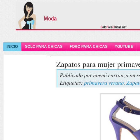
INICIO
SOLO PARA CHICAS
FORO PARA CHICAS
YOUTUBE
Zapatos para mujer primav
Publicado por
noemi carranza
on s
Etiquetas:
primavera verano
,
Zapat