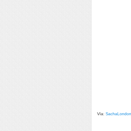
Vía:
SachaLondo