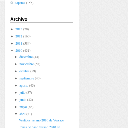
Zapatos
(155)
Archivo
2013
(70)
►
2012
(160)
►
2011
(584)
►
2010
(431)
▼
diciembre
(44)
►
noviembre
(58)
►
octubre
(59)
►
septiembre
(40)
►
agosto
(43)
►
julio
(37)
►
junio
(32)
►
mayo
(66)
►
abril
(51)
▼
Vestidos verano 2010 de Versace
Trajes de baño verano 2010 de