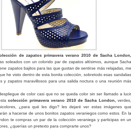
olección de zapatos primavera verano 2010 de Sacha London
días soleados con un colorido par de zapatos altísimos, aunque Sach
ene zapatos bajitos para las que gustan de sentirse más relajadas, m
que he visto dentro de esta bonita colección, sobretodo esas sandalia
os y zapatos maravillosos para una salida noctura o una reunión má
espliegue de color casi que no se queda color sin ser llamado a luci
esta
colección primavera verano 2010 de Sacha London,
verdes
bicolores, ¿para qué les digo? les dejaré ver estas imágenes qu
arán a hacerse de unos bonitos zapatos veraniegos como estos. En l
don te compras un par de la colección veraniega y participas en u
ahores, ¿querías un pretexto para comprarte unos?