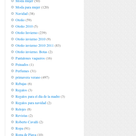
Moda mujer
(50)
Moda para mujer
(120)
Navidad
(38)
Otoño
(59)
Otoño 2010
(5)
Otoño Invierno
(239)
Otoño invierno 2010
(9)
Otoño invierno 2010 2011
(83)
Otoño invierno. Botas
(2)
Pantalones vaqueros
(16)
Peinados
(1)
Perfumes
(31)
primavera verano
(497)
Rebajas
(6)
Regalos
(3)
Regalos para el día de la madre
(3)
Regalos para navidad
(2)
Relojes
(8)
Revistas
(2)
Roberto Cavalli
(2)
Ropa
(91)
Ropa de Playa
(10)