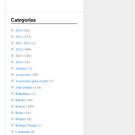
Categorías
2010
(54)
2011
(571)
2011 2012
(1)
2012
(389)
2013
(120)
,
2014
(14)
a
Abrigos
(1)
e
Accesorios
(59)
s
Accesorios para el pelo
(5)
s
Alta costura
(114)
Bañadores
(1)
r
Bikinis
(36)
,
Bolsos
(103)
e
Botas
(14)
a
Botines
(8)
n
Bottega Veneta
(1)
Camisetas
(6)