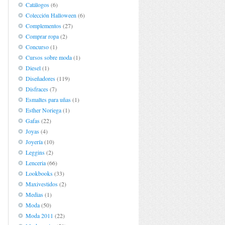
Catálogos
(6)
Colección Halloween
(6)
Complementos
(27)
Comprar ropa
(2)
Concurso
(1)
Cursos sobre moda
(1)
Diesel
(1)
Diseñadores
(119)
Disfraces
(7)
Esmaltes para uñas
(1)
Esther Noriega
(1)
Gafas
(22)
Joyas
(4)
Joyería
(10)
Leggins
(2)
Lenceria
(66)
Lookbooks
(33)
Maxivestidos
(2)
Medias
(1)
Moda
(50)
Moda 2011
(22)