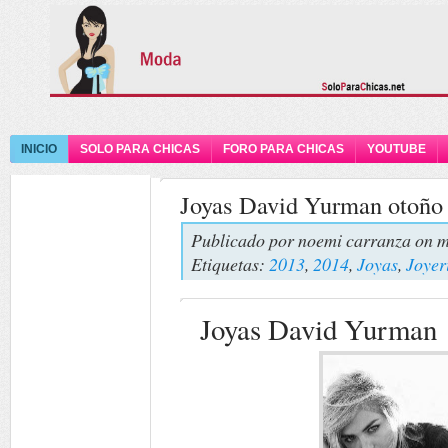
INICIO
SOLO PARA CHICAS
FORO PARA CHICAS
YOUTUBE
Joyas David Yurman otoño 
Publicado por
noemi carranza
on m
Etiquetas:
2013
,
2014
,
Joyas
,
Joyer
Joyas David Yurman